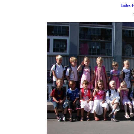
Index
[